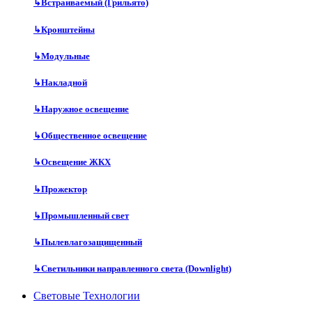
↳
Встраиваемый (Грильято)
↳
Кронштейны
↳
Модульные
↳
Накладной
↳
Наружное освещение
↳
Общественное освещение
↳
Освещение ЖКХ
↳
Прожектор
↳
Промышленный свет
↳
Пылевлагозащищенный
↳
Светильники направленного света (Downlight)
Световые Технологии