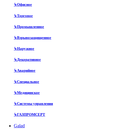
↳
Офисное
↳
Торговое
↳
Промышленное
↳
Взрывозащищенное
↳
Наружное
↳
Декоративное
↳
Аварийное
↳
Специальное
↳
Медицинское
↳
Системы управления
↳
ГАЗПРОМСЕРТ
Galad