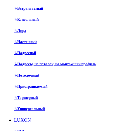
↳
Встраиваемый
↳
Консольный
↳
Лира
↳
Настенный
↳
Подвесной
↳
Подвесы, на потолок, на монтажный профиль
↳
Потолочный
↳
Пристраиваемый
↳
Торшерный
↳
Универсальный
LUXON