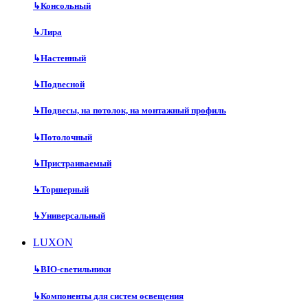
↳
Консольный
↳
Лира
↳
Настенный
↳
Подвесной
↳
Подвесы, на потолок, на монтажный профиль
↳
Потолочный
↳
Пристраиваемый
↳
Торшерный
↳
Универсальный
LUXON
↳
BIO-светильники
↳
Компоненты для систем освещения