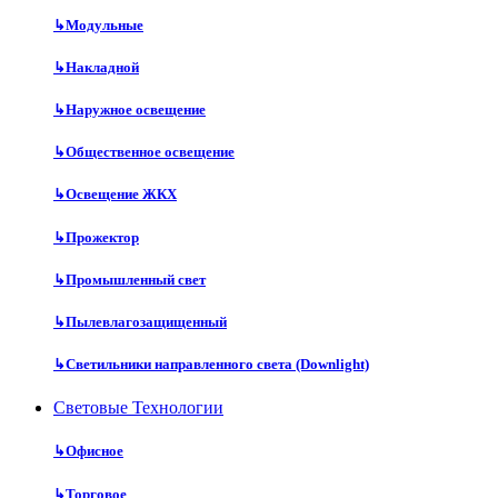
↳
Модульные
↳
Накладной
↳
Наружное освещение
↳
Общественное освещение
↳
Освещение ЖКХ
↳
Прожектор
↳
Промышленный свет
↳
Пылевлагозащищенный
↳
Светильники направленного света (Downlight)
Световые Технологии
↳
Офисное
↳
Торговое