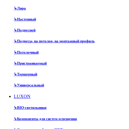
↳
Лира
↳
Настенный
↳
Подвесной
↳
Подвесы, на потолок, на монтажный профиль
↳
Потолочный
↳
Пристраиваемый
↳
Торшерный
↳
Универсальный
LUXON
↳
BIO-светильники
↳
Компоненты для систем освещения