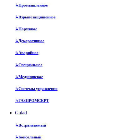
↳
Промышленное
↳
Взрывозащищенное
↳
Наружное
↳
Декоративное
↳
Аварийное
↳
Специальное
↳
Медицинское
↳
Системы управления
↳
ГАЗПРОМСЕРТ
Galad
↳
Встраиваемый
↳
Консольный