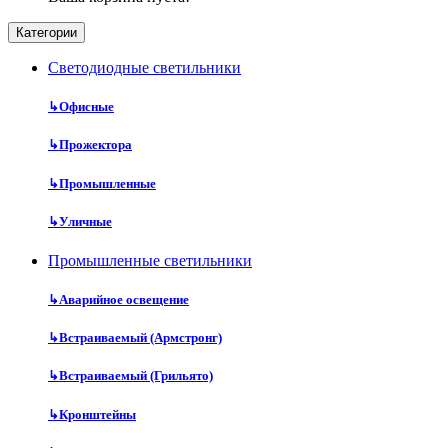
Категории
Cветодиодные светильники
↳
Офисные
↳
Прожектора
↳
Промышленные
↳
Уличные
Промышленные светильники
↳
Аварийное освещение
↳
Встраиваемый (Армстронг)
↳
Встраиваемый (Грильято)
↳
Кронштейны