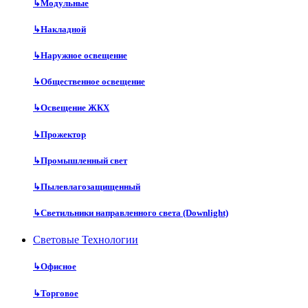
↳
Модульные
↳
Накладной
↳
Наружное освещение
↳
Общественное освещение
↳
Освещение ЖКХ
↳
Прожектор
↳
Промышленный свет
↳
Пылевлагозащищенный
↳
Светильники направленного света (Downlight)
Световые Технологии
↳
Офисное
↳
Торговое