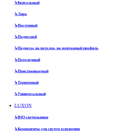
↳
Консольный
↳
Лира
↳
Настенный
↳
Подвесной
↳
Подвесы, на потолок, на монтажный профиль
↳
Потолочный
↳
Пристраиваемый
↳
Торшерный
↳
Универсальный
LUXON
↳
BIO-светильники
↳
Компоненты для систем освещения