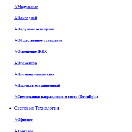
↳
Модульные
↳
Накладной
↳
Наружное освещение
↳
Общественное освещение
↳
Освещение ЖКХ
↳
Прожектор
↳
Промышленный свет
↳
Пылевлагозащищенный
↳
Светильники направленного света (Downlight)
Световые Технологии
↳
Офисное
↳
Торговое