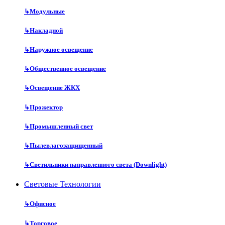
↳
Модульные
↳
Накладной
↳
Наружное освещение
↳
Общественное освещение
↳
Освещение ЖКХ
↳
Прожектор
↳
Промышленный свет
↳
Пылевлагозащищенный
↳
Светильники направленного света (Downlight)
Световые Технологии
↳
Офисное
↳
Торговое