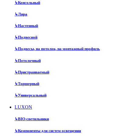
↳
Консольный
↳
Лира
↳
Настенный
↳
Подвесной
↳
Подвесы, на потолок, на монтажный профиль
↳
Потолочный
↳
Пристраиваемый
↳
Торшерный
↳
Универсальный
LUXON
↳
BIO-светильники
↳
Компоненты для систем освещения