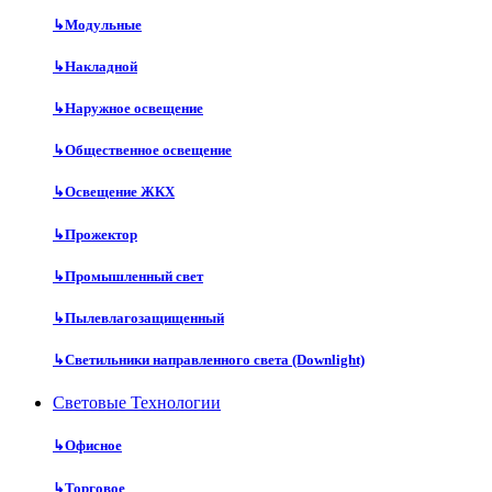
↳
Модульные
↳
Накладной
↳
Наружное освещение
↳
Общественное освещение
↳
Освещение ЖКХ
↳
Прожектор
↳
Промышленный свет
↳
Пылевлагозащищенный
↳
Светильники направленного света (Downlight)
Световые Технологии
↳
Офисное
↳
Торговое