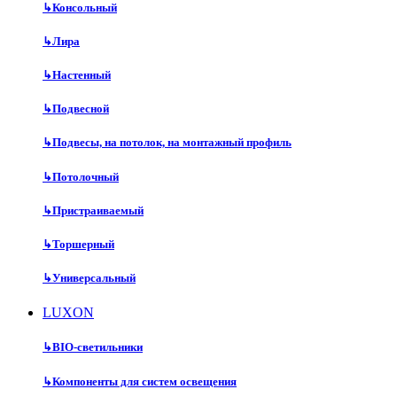
↳
Консольный
↳
Лира
↳
Настенный
↳
Подвесной
↳
Подвесы, на потолок, на монтажный профиль
↳
Потолочный
↳
Пристраиваемый
↳
Торшерный
↳
Универсальный
LUXON
↳
BIO-светильники
↳
Компоненты для систем освещения