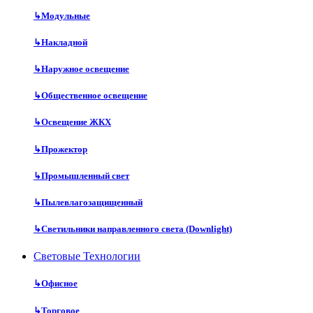
↳
Модульные
↳
Накладной
↳
Наружное освещение
↳
Общественное освещение
↳
Освещение ЖКХ
↳
Прожектор
↳
Промышленный свет
↳
Пылевлагозащищенный
↳
Светильники направленного света (Downlight)
Световые Технологии
↳
Офисное
↳
Торговое