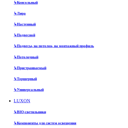
↳
Консольный
↳
Лира
↳
Настенный
↳
Подвесной
↳
Подвесы, на потолок, на монтажный профиль
↳
Потолочный
↳
Пристраиваемый
↳
Торшерный
↳
Универсальный
LUXON
↳
BIO-светильники
↳
Компоненты для систем освещения