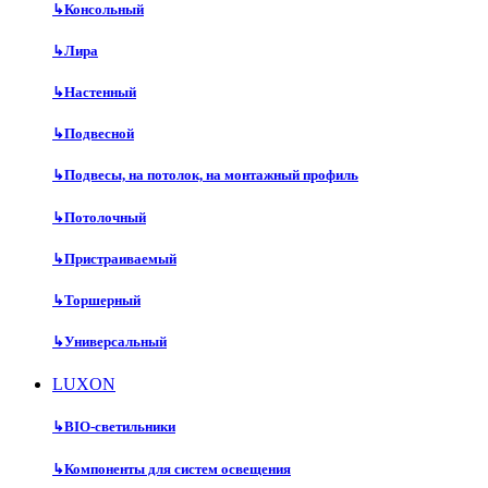
↳
Консольный
↳
Лира
↳
Настенный
↳
Подвесной
↳
Подвесы, на потолок, на монтажный профиль
↳
Потолочный
↳
Пристраиваемый
↳
Торшерный
↳
Универсальный
LUXON
↳
BIO-светильники
↳
Компоненты для систем освещения