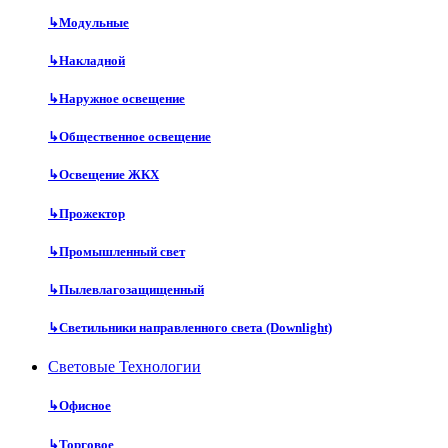
↳
Модульные
↳
Накладной
↳
Наружное освещение
↳
Общественное освещение
↳
Освещение ЖКХ
↳
Прожектор
↳
Промышленный свет
↳
Пылевлагозащищенный
↳
Светильники направленного света (Downlight)
Световые Технологии
↳
Офисное
↳
Торговое