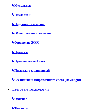
↳
Модульные
↳
Накладной
↳
Наружное освещение
↳
Общественное освещение
↳
Освещение ЖКХ
↳
Прожектор
↳
Промышленный свет
↳
Пылевлагозащищенный
↳
Светильники направленного света (Downlight)
Световые Технологии
↳
Офисное
↳
Торговое