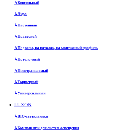
↳
Консольный
↳
Лира
↳
Настенный
↳
Подвесной
↳
Подвесы, на потолок, на монтажный профиль
↳
Потолочный
↳
Пристраиваемый
↳
Торшерный
↳
Универсальный
LUXON
↳
BIO-светильники
↳
Компоненты для систем освещения