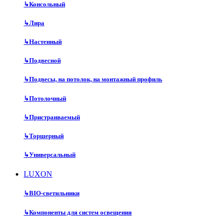
↳
Консольный
↳
Лира
↳
Настенный
↳
Подвесной
↳
Подвесы, на потолок, на монтажный профиль
↳
Потолочный
↳
Пристраиваемый
↳
Торшерный
↳
Универсальный
LUXON
↳
BIO-светильники
↳
Компоненты для систем освещения