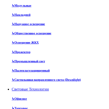
↳
Модульные
↳
Накладной
↳
Наружное освещение
↳
Общественное освещение
↳
Освещение ЖКХ
↳
Прожектор
↳
Промышленный свет
↳
Пылевлагозащищенный
↳
Светильники направленного света (Downlight)
Световые Технологии
↳
Офисное
↳
Торговое