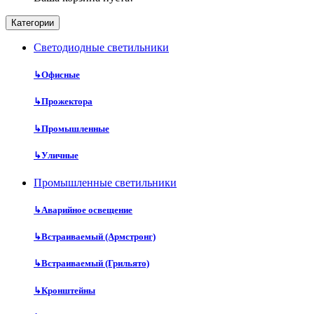
Категории
Cветодиодные светильники
↳
Офисные
↳
Прожектора
↳
Промышленные
↳
Уличные
Промышленные светильники
↳
Аварийное освещение
↳
Встраиваемый (Армстронг)
↳
Встраиваемый (Грильято)
↳
Кронштейны