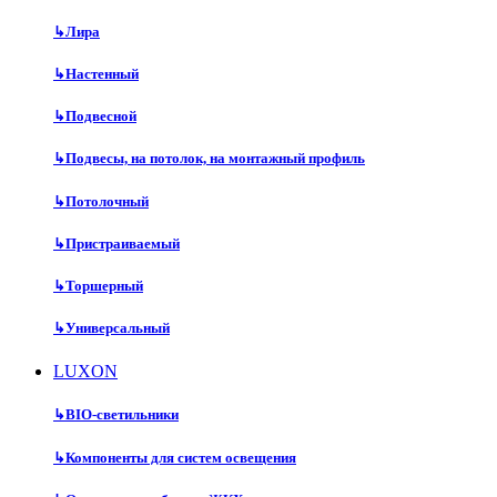
↳
Лира
↳
Настенный
↳
Подвесной
↳
Подвесы, на потолок, на монтажный профиль
↳
Потолочный
↳
Пристраиваемый
↳
Торшерный
↳
Универсальный
LUXON
↳
BIO-светильники
↳
Компоненты для систем освещения