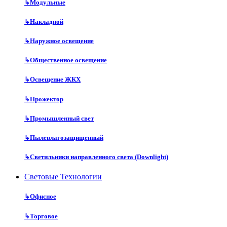
↳
Модульные
↳
Накладной
↳
Наружное освещение
↳
Общественное освещение
↳
Освещение ЖКХ
↳
Прожектор
↳
Промышленный свет
↳
Пылевлагозащищенный
↳
Светильники направленного света (Downlight)
Световые Технологии
↳
Офисное
↳
Торговое