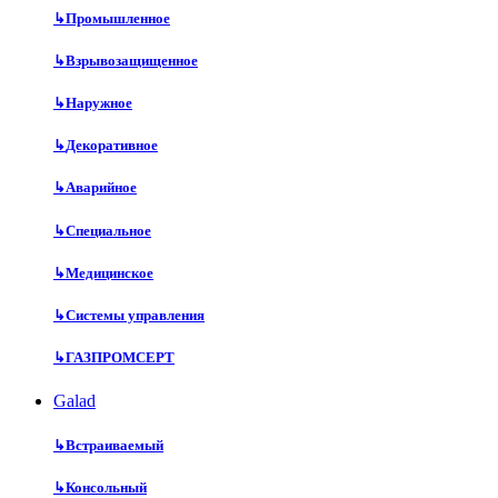
↳
Промышленное
↳
Взрывозащищенное
↳
Наружное
↳
Декоративное
↳
Аварийное
↳
Специальное
↳
Медицинское
↳
Системы управления
↳
ГАЗПРОМСЕРТ
Galad
↳
Встраиваемый
↳
Консольный