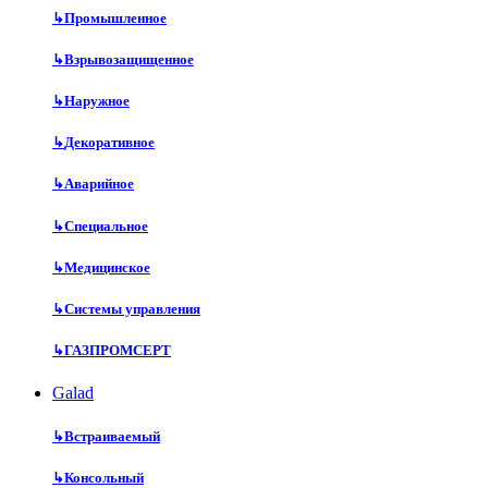
↳
Промышленное
↳
Взрывозащищенное
↳
Наружное
↳
Декоративное
↳
Аварийное
↳
Специальное
↳
Медицинское
↳
Системы управления
↳
ГАЗПРОМСЕРТ
Galad
↳
Встраиваемый
↳
Консольный