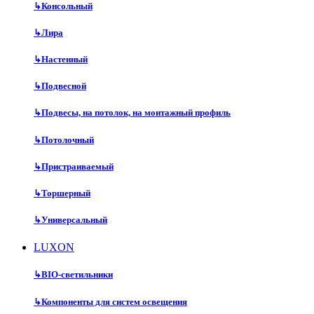
↳
Консольный
↳
Лира
↳
Настенный
↳
Подвесной
↳
Подвесы, на потолок, на монтажный профиль
↳
Потолочный
↳
Пристраиваемый
↳
Торшерный
↳
Универсальный
LUXON
↳
BIO-светильники
↳
Компоненты для систем освещения