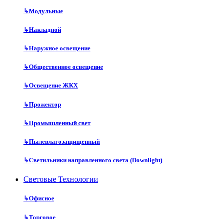
↳
Модульные
↳
Накладной
↳
Наружное освещение
↳
Общественное освещение
↳
Освещение ЖКХ
↳
Прожектор
↳
Промышленный свет
↳
Пылевлагозащищенный
↳
Светильники направленного света (Downlight)
Световые Технологии
↳
Офисное
↳
Торговое