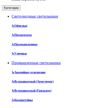
Категории
Cветодиодные светильники
↳
Офисные
↳
Прожектора
↳
Промышленные
↳
Уличные
Промышленные светильники
↳
Аварийное освещение
↳
Встраиваемый (Армстронг)
↳
Встраиваемый (Грильято)
↳
Кронштейны