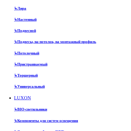
↳
Лира
↳
Настенный
↳
Подвесной
↳
Подвесы, на потолок, на монтажный профиль
↳
Потолочный
↳
Пристраиваемый
↳
Торшерный
↳
Универсальный
LUXON
↳
BIO-светильники
↳
Компоненты для систем освещения