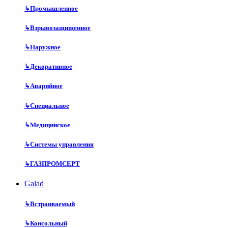
↳
Промышленное
↳
Взрывозащищенное
↳
Наружное
↳
Декоративное
↳
Аварийное
↳
Специальное
↳
Медицинское
↳
Системы управления
↳
ГАЗПРОМСЕРТ
Galad
↳
Встраиваемый
↳
Консольный