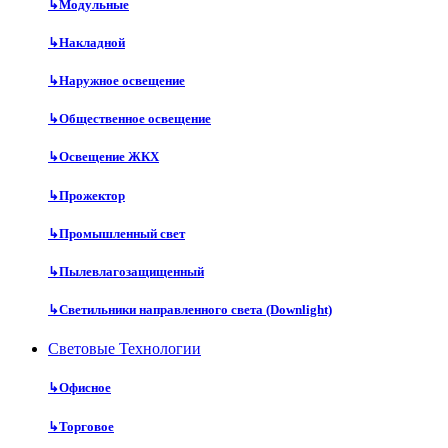
↳
Модульные
↳
Накладной
↳
Наружное освещение
↳
Общественное освещение
↳
Освещение ЖКХ
↳
Прожектор
↳
Промышленный свет
↳
Пылевлагозащищенный
↳
Светильники направленного света (Downlight)
Световые Технологии
↳
Офисное
↳
Торговое