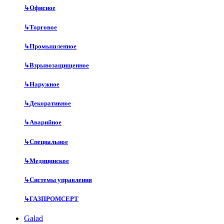
↳
Офисное
↳
Торговое
↳
Промышленное
↳
Взрывозащищенное
↳
Наружное
↳
Декоративное
↳
Аварийное
↳
Специальное
↳
Медицинское
↳
Системы управления
↳
ГАЗПРОМСЕРТ
Galad