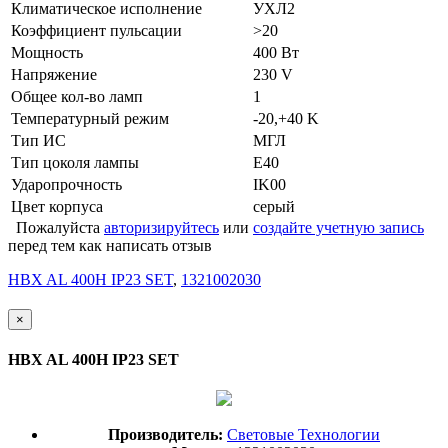
Климатическое исполнение
УХЛ2
Коэффициент пульсации
>20
Мощность
400 Вт
Напряжение
230 V
Общее кол-во ламп
1
Температурный режим
-20,+40 K
Тип ИС
МГЛ
Тип цоколя лампы
E40
Ударопрочность
IK00
Цвет корпуса
серый
Пожалуйста
авторизируйтесь
или
создайте учетную запись
перед тем как написать отзыв
HBX AL 400H IP23 SET
,
1321002030
×
HBX AL 400H IP23 SET
Производитель:
Световые Технологии