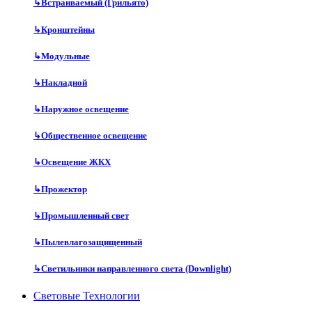
↳
Встраиваемый (Грильято)
↳
Кронштейны
↳
Модульные
↳
Накладной
↳
Наружное освещение
↳
Общественное освещение
↳
Освещение ЖКХ
↳
Прожектор
↳
Промышленный свет
↳
Пылевлагозащищенный
↳
Светильники направленного света (Downlight)
Световые Технологии