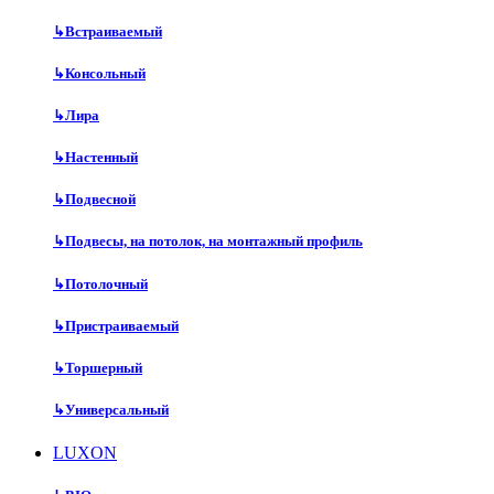
↳
Встраиваемый
↳
Консольный
↳
Лира
↳
Настенный
↳
Подвесной
↳
Подвесы, на потолок, на монтажный профиль
↳
Потолочный
↳
Пристраиваемый
↳
Торшерный
↳
Универсальный
LUXON