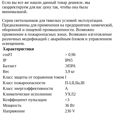
Если вы все же нашли данный товар дешевле, мы
скорректируем для вас цену так, чтобы она была
минимальной.
Серия светильников для тяжелых условий эксплуатации.
Предназначены для применения на предприятиях химической,
оборонной и пищевой промышленности. Возможно
применение в пожароопасных зонах. Возможно изготовление
различных модификаций с аварийным блоком и управлением
освещением.
Характеристики
cosFI
> 0,96
IP
IP65
Балласт
ЭПРА
Вес
3,9 кг
Класс защиты от поражения током
I
Класс пожароопасности
П-I,II,IIa,ІІІ
Класс энергоэффективности
A
Климатическое исполнение
УХЛ2
Коэффициент пульсации
<3
Мощность
36 Вт
Напряжение
230 V