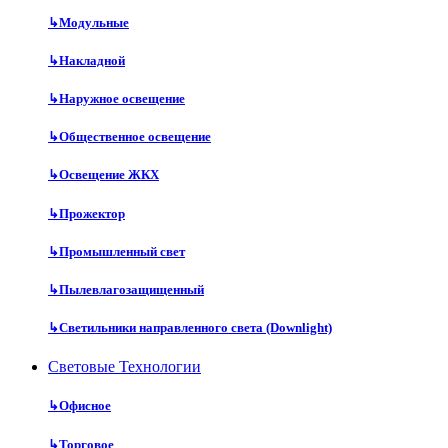
↳
Модульные
↳
Накладной
↳
Наружное освещение
↳
Общественное освещение
↳
Освещение ЖКХ
↳
Прожектор
↳
Промышленный свет
↳
Пылевлагозащищенный
↳
Светильники направленного света (Downlight)
Световые Технологии
↳
Офисное
↳
Торговое