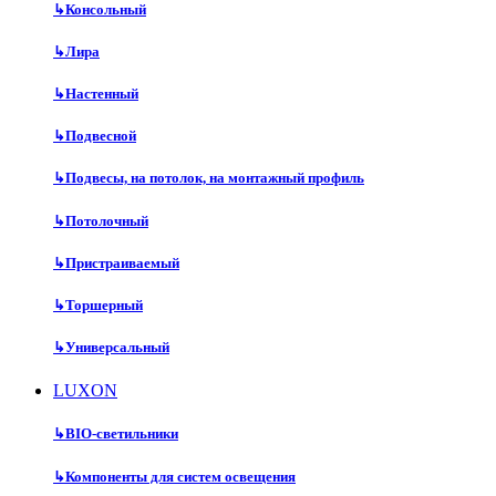
↳
Консольный
↳
Лира
↳
Настенный
↳
Подвесной
↳
Подвесы, на потолок, на монтажный профиль
↳
Потолочный
↳
Пристраиваемый
↳
Торшерный
↳
Универсальный
LUXON
↳
BIO-светильники
↳
Компоненты для систем освещения