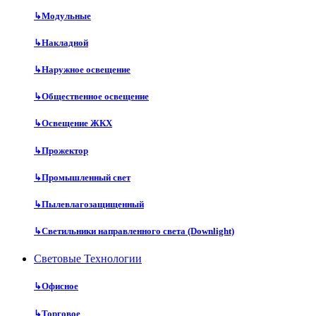
↳
Модульные
↳
Накладной
↳
Наружное освещение
↳
Общественное освещение
↳
Освещение ЖКХ
↳
Прожектор
↳
Промышленный свет
↳
Пылевлагозащищенный
↳
Светильники направленного света (Downlight)
Световые Технологии
↳
Офисное
↳
Торговое