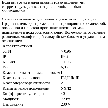
Если вы все же нашли данный товар дешевле, мы
скорректируем для вас цену так, чтобы она была
минимальной.
Серия светильников для тяжелых условий эксплуатации.
Предназначены для применения на предприятиях химической,
оборонной и пищевой промышленности. Возможно
применение в пожароопасных зонах. Возможно изготовление
различных модификаций с аварийным блоком и управлением
освещением.
Характеристики
cosFI
> 0,96
IP
IP65
Балласт
ЭПРА
Вес
6,9 кг
Класс защиты от поражения током
I
Класс пожароопасности
П-I,II,IIa,ІІІ
Класс энергоэффективности
A
Климатическое исполнение
УХЛ2
Коэффициент пульсации
<3
Мощность
72 Вт
Напряжение
230 V