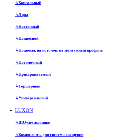
↳
Консольный
↳
Лира
↳
Настенный
↳
Подвесной
↳
Подвесы, на потолок, на монтажный профиль
↳
Потолочный
↳
Пристраиваемый
↳
Торшерный
↳
Универсальный
LUXON
↳
BIO-светильники
↳
Компоненты для систем освещения