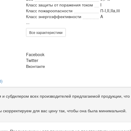
Класс защиты от поражения током
I
Класс пожароопасности
П-I,II,IIa,ІІІ
Класс энергоэффективности
A
...
Все характеристики
Facebook
Twitter
Вконтакте
0)
и субдилером всех производителей предлагаемой продукции, что 
 скорректируем для вас цену так, чтобы она была минимальной.