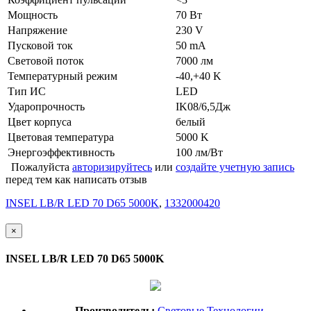
Мощность
70 Вт
Напряжение
230 V
Пусковой ток
50 mA
Световой поток
7000 лм
Температурный режим
-40,+40 K
Тип ИС
LED
Ударопрочность
IK08/6,5Дж
Цвет корпуса
белый
Цветовая температура
5000 K
Энергоэффективность
100 лм/Вт
Пожалуйста
авторизируйтесь
или
создайте учетную запись
перед тем как написать отзыв
INSEL LB/R LED 70 D65 5000K
,
1332000420
×
INSEL LB/R LED 70 D65 5000K
Производитель:
Световые Технологии