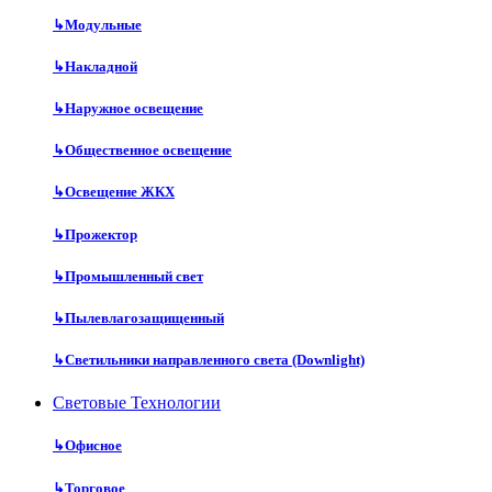
↳
Модульные
↳
Накладной
↳
Наружное освещение
↳
Общественное освещение
↳
Освещение ЖКХ
↳
Прожектор
↳
Промышленный свет
↳
Пылевлагозащищенный
↳
Светильники направленного света (Downlight)
Световые Технологии
↳
Офисное
↳
Торговое