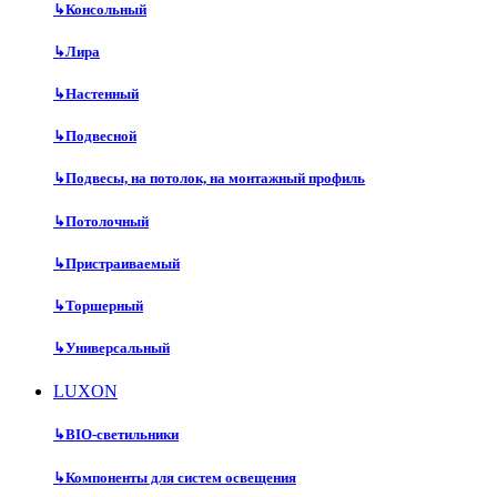
↳
Консольный
↳
Лира
↳
Настенный
↳
Подвесной
↳
Подвесы, на потолок, на монтажный профиль
↳
Потолочный
↳
Пристраиваемый
↳
Торшерный
↳
Универсальный
LUXON
↳
BIO-светильники
↳
Компоненты для систем освещения