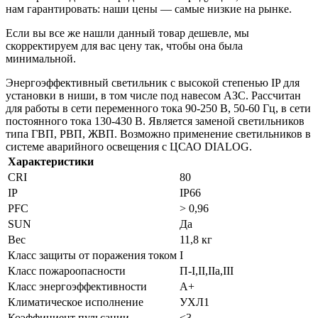
нам гарантировать: наши цены — самые низкие на рынке.
Если вы все же нашли данный товар дешевле, мы
скорректируем для вас цену так, чтобы она была
минимальной.
Энергоэффективный светильник с высокой степенью IP для
установки в ниши, в том числе под навесом АЗС. Рассчитан
для работы в сети переменного тока 90-250 В, 50-60 Гц, в сети
постоянного тока 130-430 В. Является заменой светильников
типа ГВП, РВП, ЖВП. Возможно применение светильников в
системе аварийного освещения с ЦСАО DIALOG.
Характеристики
CRI
80
IP
IP66
PFС
> 0,96
SUN
Да
Вес
11,8 кг
Класс защиты от поражения током
I
Класс пожароопасности
П-I,II,IIa,ІІІ
Класс энергоэффективности
A+
Климатическое исполнение
УХЛ1
Коэффициент пульсации
<3