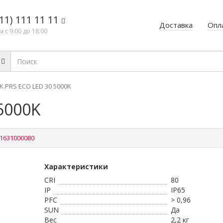
11) 111 11 11
Доставка
Опл
 с 9:00 до 18:00
K.PRS ECO LED 30 5000K
5000K
1631000080
Характеристики
CRI
80
IP
IP65
PFС
> 0,96
SUN
Да
Вес
2,2 кг