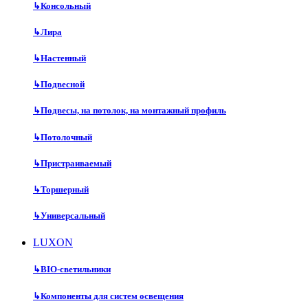
↳
Консольный
↳
Лира
↳
Настенный
↳
Подвесной
↳
Подвесы, на потолок, на монтажный профиль
↳
Потолочный
↳
Пристраиваемый
↳
Торшерный
↳
Универсальный
LUXON
↳
BIO-светильники
↳
Компоненты для систем освещения