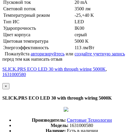
Пусковой ток
20 mA
Световой поток
3500 лм
Температурный режим
-25,+40 K
Тип ИС
LED
Ударопрочность
IK00
Цвет корпуса
серый
Цветовая температура
5000 K
Энергоэффективность
113 лм/Вт
Пожалуйста
авторизируйтесь
или
создайте учетную запись
перед тем как написать отзыв
SLICK.PRS ECO LED 30 with through wiring 5000K
,
1631000580
×
SLICK.PRS ECO LED 30 with through wiring 5000K
Производитель:
Световые Технологии
Модель:
1631000580
Наличие:
Есть в наличии