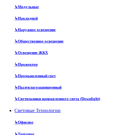
↳
Модульные
↳
Накладной
↳
Наружное освещение
↳
Общественное освещение
↳
Освещение ЖКХ
↳
Прожектор
↳
Промышленный свет
↳
Пылевлагозащищенный
↳
Светильники направленного света (Downlight)
Световые Технологии
↳
Офисное
↳
Торговое