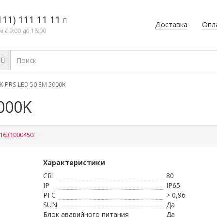
111) 111 11 11
Доставка
Опл
 с 9:00 до 18:00
K.PRS LED 50 EM 5000K
5000K
1631000450
Характеристики
CRI
80
IP
IP65
PFС
> 0,96
SUN
Да
Блок аварийного питания
Да