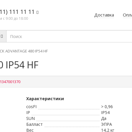
11) 111 11 11
Доставка
Опл
 с 9:00 до 18:00
CK ADVANTAGE 480 IP54 HF
 IP54 HF
1347001370
Характеристики
cosFI
> 0,96
IP
IP54
SUN
Да
Балласт
ЭПРА
Вес
14,2 кг